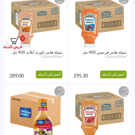
نقاط
نقاط
0
عرض السلة
تتبيلة هاينز فرنسي 400 مل
تتبيلة هاينز ثاوزند آيلاند 400 مل
12pcsx400ml
12pcsx400ml
أضف إلى السلة
أضف إلى السلة
289.00
295.30
احصل
احصل
على
على
نقاط
نقاط