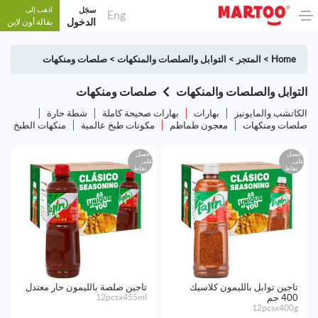
سجَل
اذهب إلى
Eng
الدخول
بقالة أون لاين
Home
>
المتجر
>
التوابل والصلصات والمنكهات
>
صلصات ومنكهات
التوابل والصلصات والمنكهات
صلصات ومنكهات
الكاتشب والمايونيز
بهارات
بهارات صحيحة كاملة
شطة حارة
صلصات ومنكهات
معجون طماطم
مكونات طبخ عالمية
منكهات الطبخ
احصل
احصل
على
على
نقاط
نقاط
تاجين توابل بالليمون كلاسيك
تاجين صلصة بالليمون حار معتدل
400 جم
12pcsx455ml
12pcsx400g