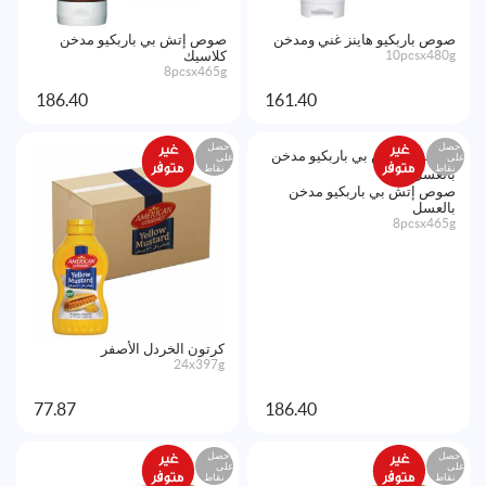
صوص باربكيو هاينز غني ومدخن
صوص إتش بي باربكيو مدخن
10pcsx480g
كلاسيك
8pcsx465g
186.40
161.40
احصل
احصل
على
على
نقاط
نقاط
صوص إتش بي باربكيو مدخن
بالعسل
8pcsx465g
كرتون الخردل الأصفر
24x397g
77.87
186.40
احصل
احصل
على
على
نقاط
نقاط