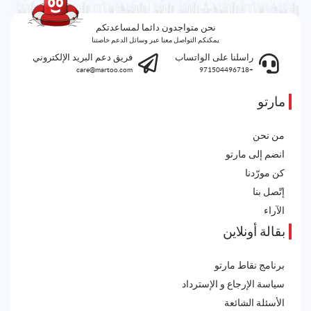
نحن متواجدون دائما لمساعدتكم
يمكنكم التواصل معنا عبر وسائل الدعم خاصتنا
راسلنا على الواتساب
فريق دعم البريد الإلكتروني
care@martoo.com
+971504496718
مارتو
من نحن
انضم إلى مارتو
كن مورّدنا
إتّصل بنا
الآراء
بقالة أونلاين
برنامج نقاط مارتو
سياسة الإرجاع و الإسترداد
الأسئلة الشائعة