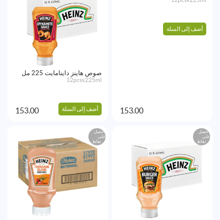
أضف إلى السلة
صوص هاينز داينامايت 225 مل
12pcsx225ml
أضف إلى السلة
153.00
153.00
احصل
احصل
على
على
نقاط
نقاط