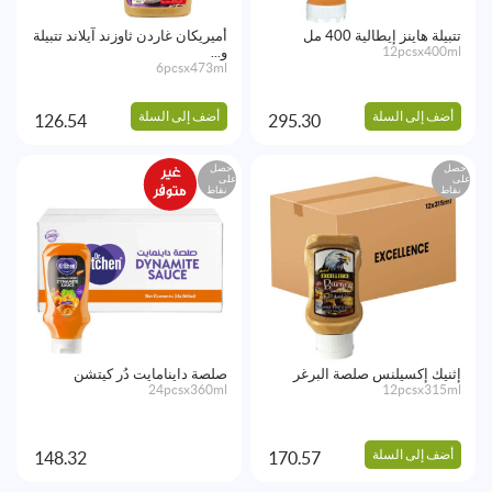
تتبيلة هاينز إيطالية 400 مل
أميريكان غاردن ثاوزند آيلاند تتبيلة
12pcsx400ml
و...
6pcsx473ml
أضف إلى السلة
أضف إلى السلة
126.54
295.30
احصل
احصل
على
على
نقاط
نقاط
إثنيك إكسيلنس صلصة البرغر
صلصة داينامايت دُر كيتشن
24pcsx360ml
12pcsx315ml
أضف إلى السلة
148.32
170.57