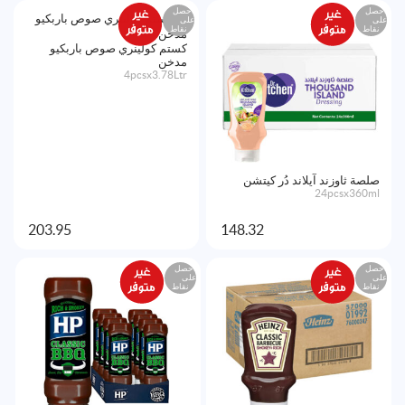
احصل
احصل
على
على
نقاط
نقاط
كستم كولينري صوص باربكيو
مدخن
4pcsx3.78Ltr
صلصة ثاوزند آيلاند دُر كيتشن
24pcsx360ml
203.95
148.32
احصل
احصل
على
على
نقاط
نقاط