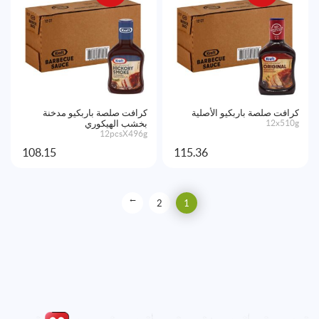
كرافت صلصة باربكيو الأصلية
كرافت صلصة باربكيو مدخنة
12x510g
بخشب الهيكوري
12pcsX496g
108.15
115.36
→
2
1