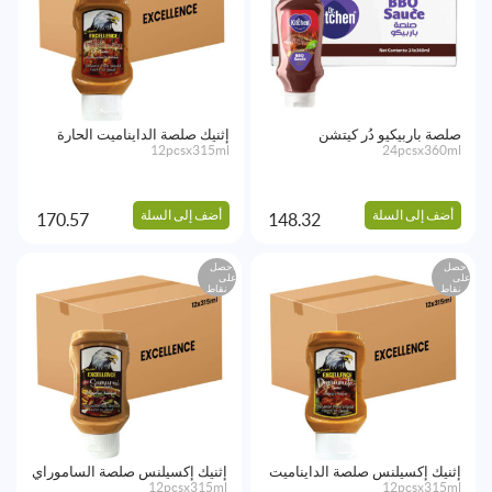
صلصة باربيكيو دُر كيتشن
إثنيك صلصة الدايناميت الحارة
12pcsx315ml
24pcsx360ml
أضف إلى السلة
أضف إلى السلة
170.57
148.32
احصل
احصل
على
على
نقاط
نقاط
إثنيك إكسيلنس صلصة الدايناميت
إثنيك إكسيلنس صلصة الساموراي
12pcsx315ml
12pcsx315ml