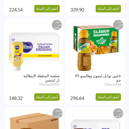
أضف إلى السلة
أضف إلى السلة
224.54
339.90
احصل
احصل
على
على
نقاط
نقاط
تاجين توابل ليمون وهالبينو 45
صلصة السلطة الإيطالية
جم
دُر كيتشن
24pcsx360ml
24pcsx45g
أضف إلى السلة
أضف إلى السلة
148.32
296.64
احصل
احصل
على
على
نقاط
نقاط