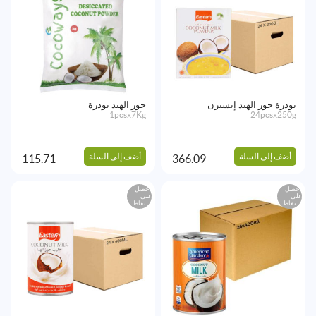
بودرة جوز الهند إيسترن
جوز الهند بودرة
1pcsx7Kg
24pcsx250g
أضف إلى السلة
أضف إلى السلة
115.71
366.09
احصل
احصل
على
على
نقاط
نقاط