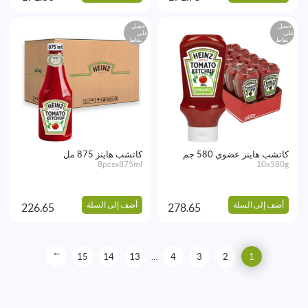
احصل
احصل
على
على
نقاط
نقاط
كاتشب هاينز عضوي 580 جم
كاتشب هاينز 875 مل
8pcsx875ml
10x580g
أضف إلى السلة
أضف إلى السلة
226.65
278.65
→
15
14
13
…
4
3
2
1