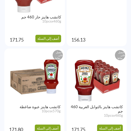
كاتشب هاينز حار 460 جم
10pcsx460g
أضف إلى السلة
171.75
156.13
احصل
احصل
على
على
نقاط
نقاط
كاتشب هاينز بالتوابل العربية 460
كاتشب هاينز عبوة ضاغطة
جم
10pcsx570g
10pcsx460g
أضف إلى السلة
أضف إلى السلة
171.80
171.75