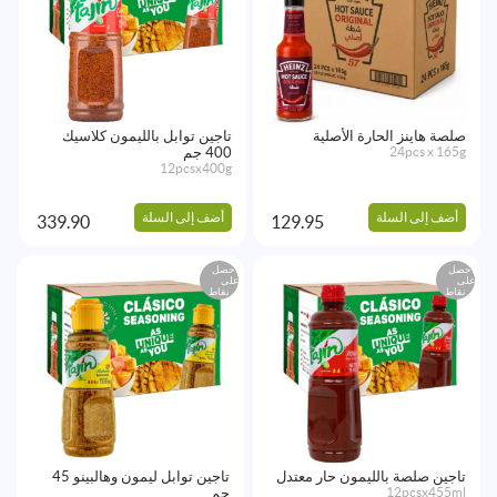
صلصة هاينز الحارة الأصلية
تاجين توابل بالليمون كلاسيك
24pcs x 165g
400 جم
12pcsx400g
أضف إلى السلة
أضف إلى السلة
339.90
129.95
احصل
احصل
على
على
نقاط
نقاط
تاجين صلصة بالليمون حار معتدل
تاجين توابل ليمون وهالبينو 45
12pcsx455ml
جم