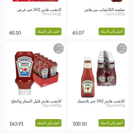
صلصة الكاتشاب من هاينز
كاتشب هاينز 342 جم عرض
9Pcsx(342g)
12pcsx 300g
أضف إلى السلة
أضف إلى السلة
60.10
65.07
احصل
احصل
على
على
نقاط
نقاط
كاتشب هاينز 342 جم بلاستيك
كاتشب هاينز قليل السكر والملح
10pcsx400g
10pcsx342g
أضف إلى السلة
أضف إلى السلة
163.91
100.10