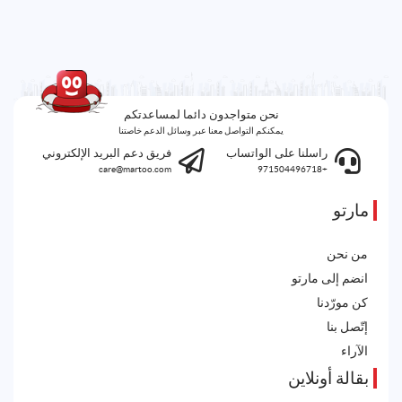
نحن متواجدون دائما لمساعدتكم
يمكنكم التواصل معنا عبر وسائل الدعم خاصتنا
راسلنا على الواتساب
فريق دعم البريد الإلكتروني
care@martoo.com
+971504496718
مارتو
من نحن
انضم إلى مارتو
كن مورّدنا
إتّصل بنا
الآراء
بقالة أونلاين