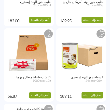
حليب جوز الهند أمريكان جاردن
حليب جوز الهند إيسترن
24pcsx400ml
24pcsx400g
أضف إلى السلة
أضف إلى السلة
182.00
169.95
احصل
احصل
على
على
نقاط
نقاط
قشطة جوز الهند إيسترن
كاتشب طماطم طازج يوميا
1000pcsx 10g
24pcsx400ml
أضف إلى السلة
أضف إلى السلة
56.87
189.11
احصل
احصل
على
على