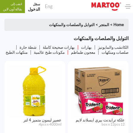
سجَل
اذهب إلى
Eng
الدخول
بقالة أون لاين
Home
>
المتجر
>
التوابل والصلصات والمنكهات
التوابل والصلصات والمنكهات
الكاتشب والمايونيز
بهارات
بهارات صحيحة كاملة
شطة حارة
صلصات ومنكهات
معجون طماطم
مكونات طبخ عالمية
منكهات الطبخ
علكة ترايدنت بيري ايسلاند لايم
عصير ليمون متميز 4 لتر
4pcs x 4000ml
12 box x 12pcs