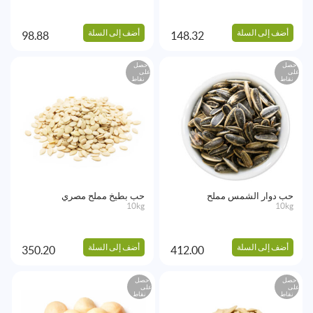
أضف إلى السلة
أضف إلى السلة
98.88
148.32
احصل
احصل
على
على
نقاط
نقاط
حب دوار الشمس مملح
حب بطيخ مملح مصري
10kg
10kg
أضف إلى السلة
أضف إلى السلة
350.20
412.00
احصل
احصل
على
على
نقاط
نقاط