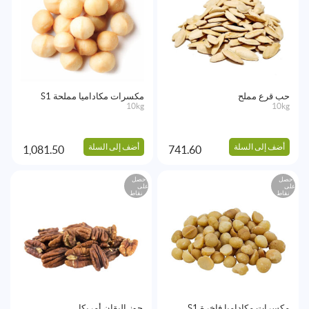
حب قرع مملح
مكسرات مكاداميا مملحة S1
10kg
10kg
أضف إلى السلة
أضف إلى السلة
1,081.50
741.60
احصل
احصل
على
على
نقاط
نقاط
مكسرات مكاداميا فاخرة S1
جوز البقان أمريكا