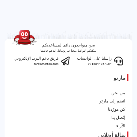
نحن متواجدون دائما لمساعدتكم
يمكنكم التواصل معنا عبر وسائل الدعم خاصتنا
راسلنا على الواتساب
فريق دعم البريد الإلكتروني
care@martoo.com
+971504496718
مارتو
من نحن
انضم إلى مارتو
كن مورّدنا
إتّصل بنا
الآراء
بقالة أونلاين