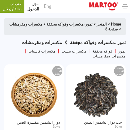
سجَل
اذهب إلى
Eng
الدخول
بقالة أون لاين
Home
>
المتجر
>
تمور ،مكسرات وفواكه مجففة
>
مكسرات ومقرمشات
>
صفحة 3
تمور ،مكسرات وفواكه مجففة
مكسرات ومقرمشات
تمور
فواكه مجففة
مكسرات بيست
مكسرات كاستانيا
مكسرات ومقرمشات
احصل
احصل
على
على
نقاط
نقاط
حب دوار الشمس الصين
دوار الشمس مقشرة الصين
10kg
10kg