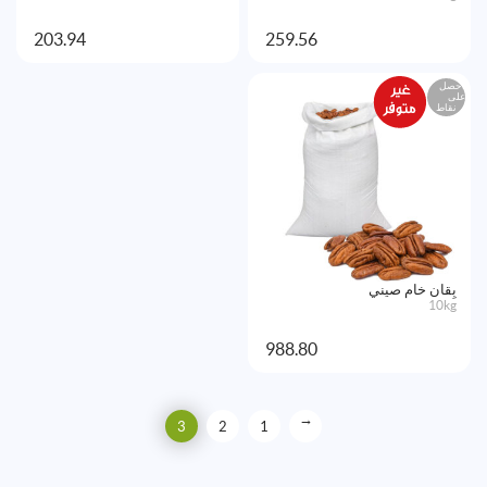
203.94
259.56
احصل
على
نقاط
بِقان خام صيني
10kg
988.80
←
3
2
1