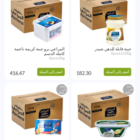
جبنة قابلة للدهن شيدر
المراعي برو جبنة كريمة ناعمة
6pcsx1100g
كاملة الدسم
6pcsx2kg
أضف إلى السلة
أضف إلى السلة
416.47
182.30
احصل
احصل
على
على
نقاط
نقاط