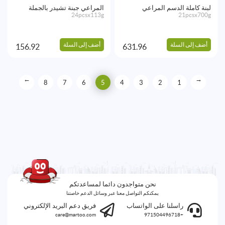
لبنة كاملة الدسم المراعي
المراعي جبنة تشيدر بالجملة
24pcsx113g
21pcsx700g
أضف إلى السلة
أضف إلى السلة
156.92
631.96
→
←
8
7
6
5
4
3
2
1
نحن متواجدون دائما لمساعدتكم
يمكنكم التواصل معنا عبر وسائل الدعم خاصتنا
راسلنا على الواتساب
فريق دعم البريد الإلكتروني
care@martoo.com
+971504496718