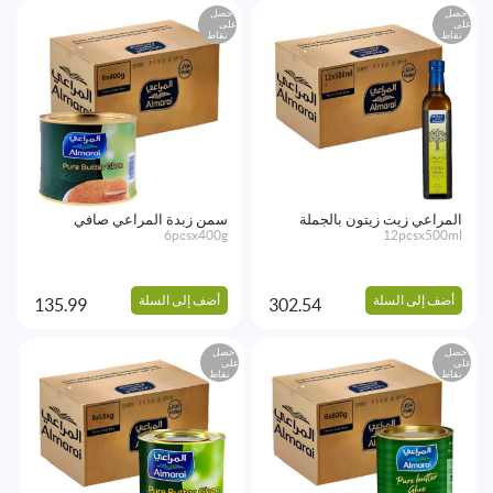
احصل
احصل
على
على
نقاط
نقاط
المراعي زيت زيتون بالجملة
سمن زبدة المراعي صافي
6pcsx400g
12pcsx500ml
أضف إلى السلة
أضف إلى السلة
135.99
302.54
احصل
احصل
على
على
نقاط
نقاط