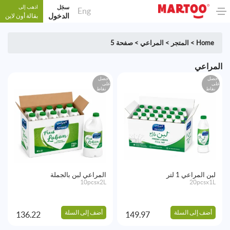
سجَل
اذهب إلى
Eng
الدخول
بقالة أون لاين
Home
>
المتجر
>
المراعي
>
صفحة 5
المراعي
احصل
احصل
على
على
نقاط
نقاط
لبن المراعي 1 لتر
المراعي لبن بالجملة
10pcsx2L
20pcsx1L
أضف إلى السلة
أضف إلى السلة
136.22
149.97