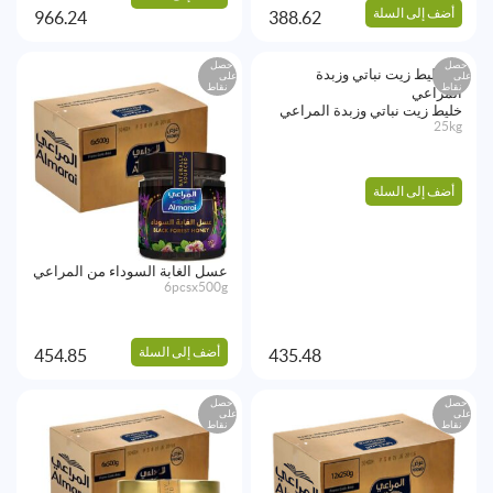
أضف إلى السلة
966.24
388.62
احصل
احصل
على
على
نقاط
نقاط
خليط زيت نباتي وزبدة المراعي
25kg
أضف إلى السلة
عسل الغابة السوداء من المراعي
6pcsx500g
أضف إلى السلة
454.85
435.48
احصل
احصل
على
على
نقاط
نقاط