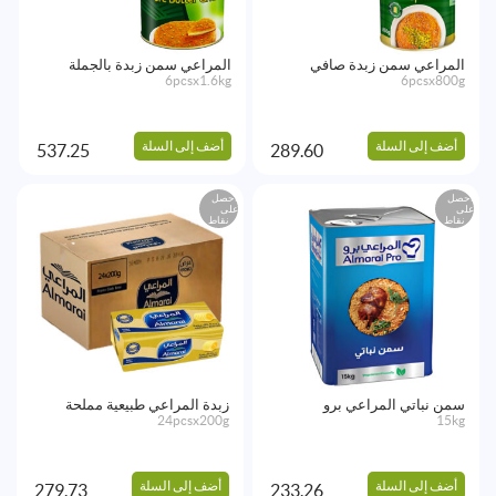
المراعي سمن زبدة صافي
المراعي سمن زبدة بالجملة
6pcsx1.6kg
6pcsx800g
أضف إلى السلة
أضف إلى السلة
537.25
289.60
احصل
احصل
على
على
نقاط
نقاط
سمن نباتي المراعي برو
زبدة المراعي طبيعية مملحة
24pcsx200g
15kg
أضف إلى السلة
أضف إلى السلة
279.73
233.26