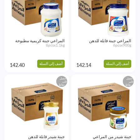
المراعي جبنة قابلة للدهن
المراعي جبنة كريمية مطبوخة
6pcsx1.1kg
6pcsx900g
أضف إلى السلة
أضف إلى السلة
142.40
142.14
احصل
احصل
على
على
نقاط
نقاط
جبنة شيدر من المراعي
جبنة شيدر قابلة للدهن