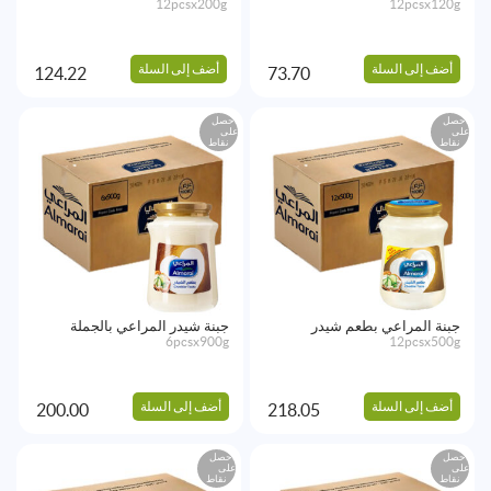
12pcsx200g
12pcsx120g
أضف إلى السلة
أضف إلى السلة
124.22
73.70
احصل
احصل
على
على
نقاط
نقاط
جبنة المراعي بطعم شيدر
جبنة شيدر المراعي بالجملة
6pcsx900g
12pcsx500g
أضف إلى السلة
أضف إلى السلة
200.00
218.05
احصل
احصل
على
على
نقاط
نقاط