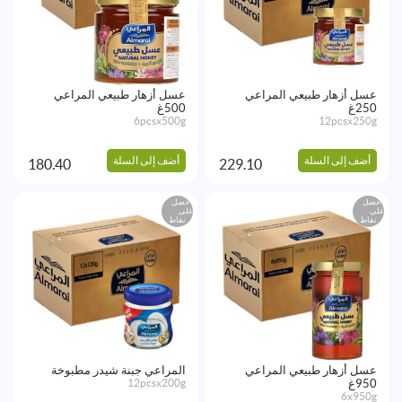
عسل أزهار طبيعي المراعي
عسل أزهار طبيعي المراعي
250غ
500غ
6pcsx500g
12pcsx250g
أضف إلى السلة
أضف إلى السلة
180.40
229.10
احصل
احصل
على
على
نقاط
نقاط
عسل أزهار طبيعي المراعي
المراعي جبنة شيدر مطبوخة
950غ
12pcsx200g
6x950g