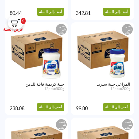
أضف إلى السلة
أضف إلى السلة
80.44
342.81
0
احصل
احصل
عرض السلة
على
على
نقاط
نقاط
المراعي جبنة سبريد
جبنة كريمية قابلة للدهن
12pcsx500g
12pcsx200g
أضف إلى السلة
أضف إلى السلة
238.08
99.80
احصل
احصل
على
على
نقاط
نقاط