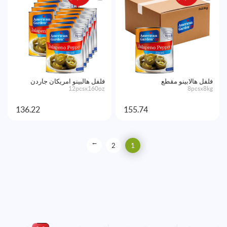
فلفل هالابينو مقطع
فلفل هالبينو امريكان جاردن
12pcsx160oz
8pcsx8kg
136.22
155.74
→
2
1