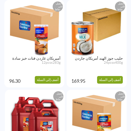
احصل
احصل
على
على
نقاط
نقاط
حليب جوز الهند أمريكان جاردن
أميريكان غاردن فتات خبز سادة
12pcsx283g
24pcsx400g
أضف إلى السلة
أضف إلى السلة
96.30
169.95
احصل
احصل
على
على
نقاط
نقاط