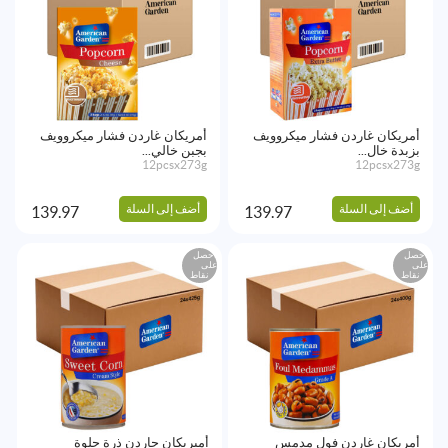
أمريكان غاردن فشار ميكروويف
أمريكان غاردن فشار ميكروويف
بزبدة خال...
بجبن خالي...
12pcsx273g
12pcsx273g
أضف إلى السلة
أضف إلى السلة
139.97
139.97
احصل
احصل
على
على
نقاط
نقاط
أمريكان غاردن فول مدمس
أميريكان جاردن ذرة حلوة