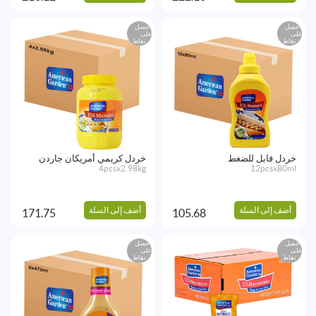
احصل
احصل
على
على
نقاط
نقاط
خردل قابل للضغط
خردل كريمي أمريكان جاردن
4pcsx2.98kg
12pcsx80ml
أضف إلى السلة
أضف إلى السلة
171.75
105.68
احصل
احصل
على
على
نقاط
نقاط