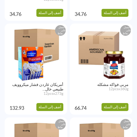
أضف إلى السلة
أضف إلى السلة
34.76
34.76
احصل
احصل
على
على
نقاط
نقاط
مربى فواكه مشكله
أمريكان غاردن فشار ميكروويف
12pcsx360g
طبيعي خال...
12pcsx273g
أضف إلى السلة
أضف إلى السلة
132.93
66.74
احصل
احصل
على
على
نقاط
نقاط