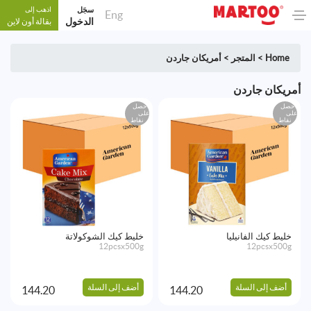
سجَل
اذهب إلى
Eng
الدخول
بقالة أون لاين
Home
>
المتجر
>
أمريكان جاردن
أمريكان جاردن
احصل
احصل
على
على
نقاط
نقاط
خليط كيك الفانيليا
خليط كيك الشوكولاتة
12pcsx500g
12pcsx500g
أضف إلى السلة
أضف إلى السلة
144.20
144.20