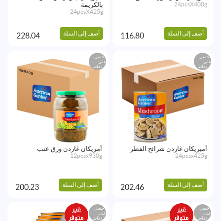
24pcsX400g
بالكريمة
24pcsX425g
أضف إلى السلة
أضف إلى السلة
228.04
116.80
احصل
احصل
على
على
نقاط
نقاط
أميريكان غاردن شرائح الفطر
أمريكان غاردن ورق عنب
12pcsx930g
24pcsx425g
أضف إلى السلة
أضف إلى السلة
200.23
202.46
احصل
احصل
على
على
نقاط
نقاط