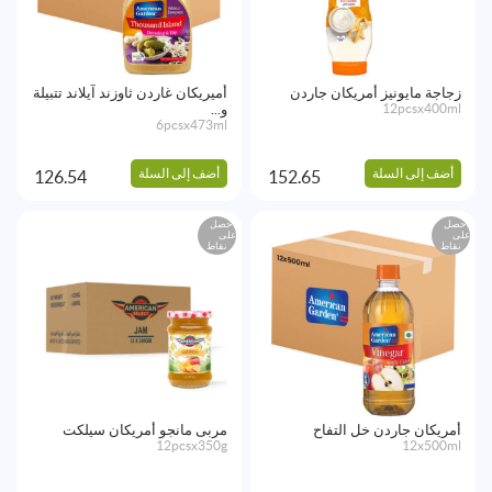
زجاجة مايونيز أمريكان جاردن
أميريكان غاردن ثاوزند آيلاند تتبيلة
12pcsx400ml
و...
6pcsx473ml
أضف إلى السلة
أضف إلى السلة
126.54
152.65
احصل
احصل
على
على
نقاط
نقاط
أمريكان جاردن خل التفاح
مربى مانجو أمريكان سيلكت
12pcsx350g
12x500ml