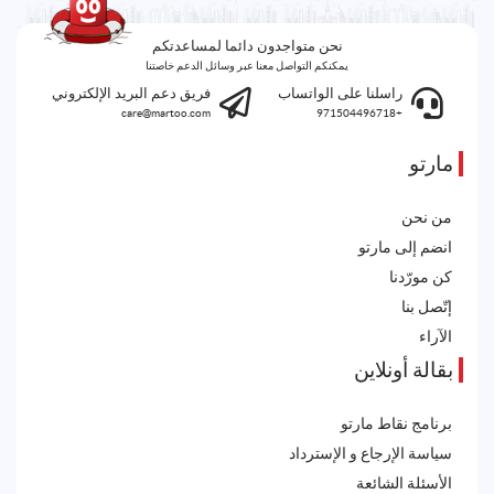
نحن متواجدون دائما لمساعدتكم
يمكنكم التواصل معنا عبر وسائل الدعم خاصتنا
راسلنا على الواتساب
فريق دعم البريد الإلكتروني
care@martoo.com
+971504496718
مارتو
من نحن
انضم إلى مارتو
كن مورّدنا
إتّصل بنا
الآراء
بقالة أونلاين
برنامج نقاط مارتو
سياسة الإرجاع و الإسترداد
الأسئلة الشائعة